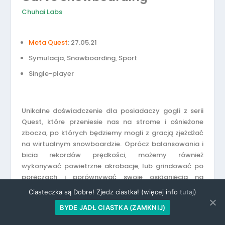
Chuhai Labs
Meta Quest
: 27.05.21
Symulacja, Snowboarding, Sport
Single-player
Unikalne doświadczenie dla posiadaczy gogli z serii
Quest, które przeniesie nas na strome i ośnieżone
zbocza, po których będziemy mogli z gracją zjeżdżać
na wirtualnym snowboardzie. Oprócz balansowania i
bicia rekordów prędkości, możemy również
wykonywać powietrzne akrobacje, lub grindować po
poręczach i porównywać swoje osiągnięcia na
tablicach wyników.
Ciasteczka są Dobre! Zjedz ciastka! (więcej info
tutaj
)
BYDE JADŁ CIASTKA (ZAMKNIJ)