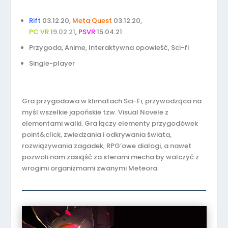
Rift
03.12.20,
Meta Quest
03.12.20,
PC VR
19.02.21
,
PSVR
15.04.21
Przygoda, Anime, Interaktywna opowieść, Sci-fi
Single-player
Gra przygodowa w klimatach Sci-Fi, przywodząca na
myśl wszelkie japońskie tzw. Visual Novele z
elementami walki. Gra łączy elementy przygodówek
point&click, zwiedzania i odkrywania świata,
rozwiązywania zagadek, RPG’owe dialogi, a nawet
pozwoli nam zasiąść za sterami mecha by walczyć z
wrogimi organizmami zwanymi Meteora.