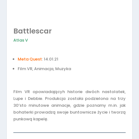
Battlescar
Atlas V
Meta Quest
: 14.01.21
Film VR, Animacja, Muzyka
Film VR opowiadającyh historie dwóch nastolatek,
Lupe i Debbie. Produkcja została podzielona na trzy
30’sto minutowe animacje, gdzie poznamy m.in. jak
bohaterki prowadzą swoje buntownicze życie i tworzą
punkową kapelę.