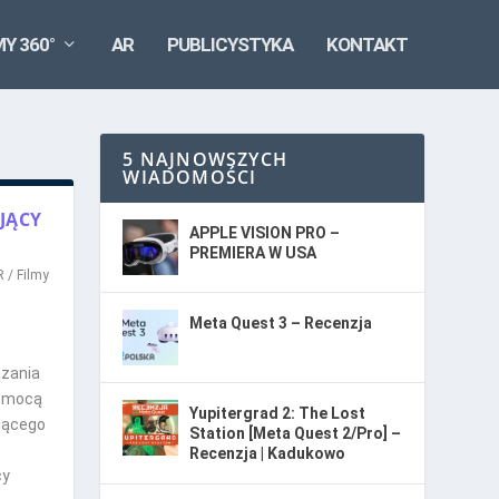
MY 360°
AR
PUBLICYSTYKA
KONTAKT
5 NAJNOWSZYCH
WIADOMOŚCI
JĄCY
APPLE VISION PRO –
PREMIERA W USA
 / Filmy
Meta Quest 3 – Recenzja
ązania
pomocą
Yupitergrad 2: The Lost
jącego
Station [Meta Quest 2/Pro] –
Recenzja | Kadukowo
cy