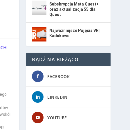
Subskrypcja Meta Quest+
oraz aktualizacja 55 dla
Quest
Najważniejsze Pojęcia VR |
Kadukowo
ACH
BĄDŹ NA BIEŻĄCO
FACEBOOK
nego
LINKEDIN
atów
 wokół
YOUTUBE
VR