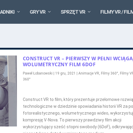
ADNIKI
GRY VR
SPRZĘT VR
FILMY VR / FIL
CONSTRUCT VR – PIERWSZY W PEŁNI WCIĄGA
WOLUMETRYCZNY FILM 6DOF
Paweł Łobanowski
|
19 gru, 2021
|
Animacje VR
,
Filmy 360°
,
Filmy VR
360°
Construct VR to film, który prezentuje przełomowe rozwi
technologiczne w dziedzinie opowiadania historii VR za 
fotorealistycznego, wolumetrycznego wideo, wykorzystu
kompresję V-Nova. To pierwszy prawdziwy film akcji
wykorzystujący sześć stopni swobody (6DoF), odkrywają