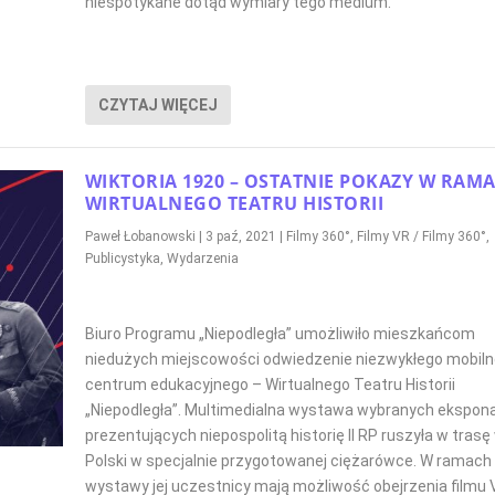
niespotykane dotąd wymiary tego medium.
CZYTAJ WIĘCEJ
WIKTORIA 1920 – OSTATNIE POKAZY W RAM
WIRTUALNEGO TEATRU HISTORII
Paweł Łobanowski
|
3 paź, 2021
|
Filmy 360°
,
Filmy VR / Filmy 360°
,
Publicystyka
,
Wydarzenia
Biuro Programu „Niepodległa” umożliwiło mieszkańcom
niedużych miejscowości odwiedzenie niezwykłego mobil
centrum edukacyjnego – Wirtualnego Teatru Historii
„Niepodległa”. Multimedialna wystawa wybranych ekspon
prezentujących niepospolitą historię II RP ruszyła w trasę
Polski w specjalnie przygotowanej ciężarówce. W ramach
wystawy jej uczestnicy mają możliwość obejrzenia filmu 