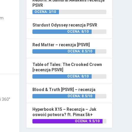
Reborn: A Samurai Awakens recenzja
PSVR
OCENA: 3/10
am
Stardust Odyssey recenzja PSVR
OCENA: 8/10
Red Matter – recenzja [PSVR]
OCENA: 8.5/10
Table of Tales: The Crooked Crown
[recenzja PSVR]
OCENA: 8/10
Blood & Truth [PSVR] – recenzja
OCENA: 8.5/10
i 360°
Hyperbook X15 – Recenzja – Jak
oswoić potwora? ft. Pimax 5k+
OCENA: 9.5/10