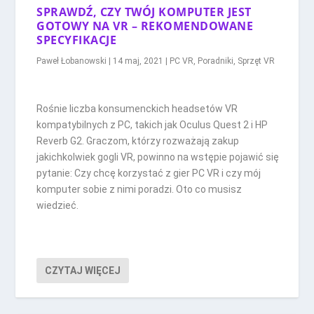
SPRAWDŹ, CZY TWÓJ KOMPUTER JEST
GOTOWY NA VR – REKOMENDOWANE
SPECYFIKACJE
Paweł Łobanowski
|
14 maj, 2021
|
PC VR
,
Poradniki
,
Sprzęt VR
Rośnie liczba konsumenckich headsetów VR
kompatybilnych z PC, takich jak Oculus Quest 2 i HP
Reverb G2. Graczom, którzy rozważają zakup
jakichkolwiek gogli VR, powinno na wstępie pojawić się
pytanie: Czy chcę korzystać z gier PC VR i czy mój
komputer sobie z nimi poradzi. Oto co musisz
wiedzieć.
CZYTAJ WIĘCEJ