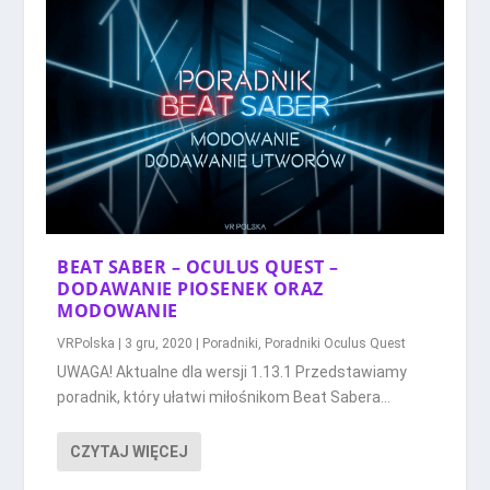
BEAT SABER – OCULUS QUEST –
DODAWANIE PIOSENEK ORAZ
MODOWANIE
VRPolska
|
3 gru, 2020
|
Poradniki
,
Poradniki Oculus Quest
UWAGA! Aktualne dla wersji 1.13.1 Przedstawiamy
poradnik, który ułatwi miłośnikom Beat Sabera...
CZYTAJ WIĘCEJ