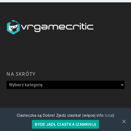
NA SKRÓTY
Ciasteczka są Dobre! Zjedz ciastka! (więcej info
tutaj
)
© VR Polska 2020
BYDE JADŁ CIASTKA (ZAMKNIJ)
Oś Czasu
Kontakt