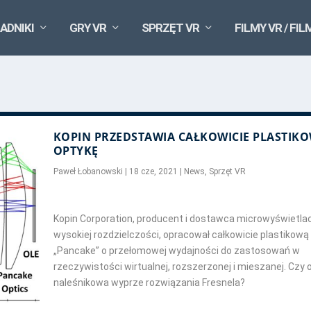
ADNIKI
GRY VR
SPRZĘT VR
FILMY VR / FIL
KOPIN PRZEDSTAWIA CAŁKOWICIE PLASTIK
OPTYKĘ
Paweł Łobanowski
|
18 cze, 2021
|
News
,
Sprzęt VR
Kopin Corporation, producent i dostawca microwyświetla
wysokiej rozdzielczości, opracował całkowicie plastikową
„Pancake” o przełomowej wydajności do zastosowań w
rzeczywistości wirtualnej, rozszerzonej i mieszanej. Czy 
naleśnikowa wyprze rozwiązania Fresnela?