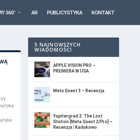
MY 360°
AR
PUBLICYSTYKA
KONTAKT
5 NAJNOWSZYCH
WIADOMOŚCI
OWĄ
APPLE VISION PRO –
PREMIERA W USA
Meta Quest 3 – Recenzja
czy
 optykę
Yupitergrad 2: The Lost
optyka
Station [Meta Quest 2/Pro] –
Recenzja | Kadukowo