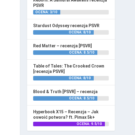
Reborn: A Samurai Awakens recenzja
PSVR
OCENA: 3/10
Stardust Odyssey recenzja PSVR
OCENA: 8/10
Red Matter – recenzja [PSVR]
OCENA: 8.5/10
Table of Tales: The Crooked Crown
[recenzja PSVR]
OCENA: 8/10
Blood & Truth [PSVR] – recenzja
OCENA: 8.5/10
Hyperbook X15 – Recenzja – Jak
oswoić potwora? ft. Pimax 5k+
OCENA: 9.5/10