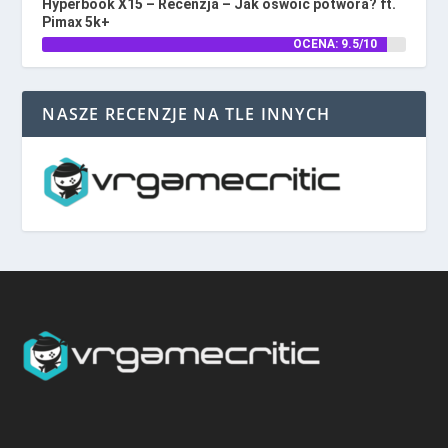
Hyperbook X15 – Recenzja – Jak oswoić potwora? ft.
Pimax 5k+
OCENA: 9.5/10
NASZE RECENZJE NA TLE INNYCH