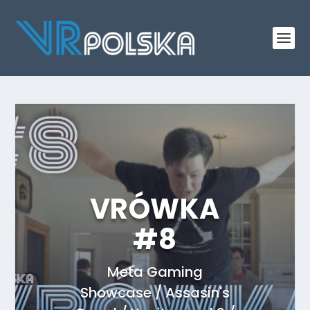
VRÓWKA
#8
Meta Gaming
Showcase / Assasin's