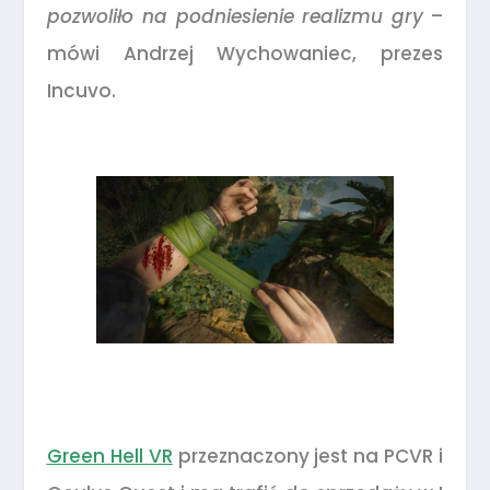
pozwoliło na podniesienie realizmu gry
–
mówi Andrzej Wychowaniec, prezes
Incuvo.
Green Hell VR
przeznaczony jest na PCVR i