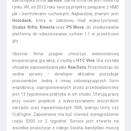
kalifornijska firma
Survios
. Sama firma nie jest nowa na
rynku VR, od 2012 roku tworzą projekty związane z HMD
jak i kontrolerami ruchowymi. Najbardziej znanym jest
Holodeck
, który w założeniu miał wykorzystywać
Oculus Rifta
,
Kinecta
oraz
PS Move
, do zrealizowania
platformy do odwzorowania ruchów 1:1 w przestrzeni
gry.
Obecnie firma pragnie stworzyć wieloosobową
kooperacyjną grę akcji, z myślą o
HTC Vive
. Gra została
oficjalnie zapowiedziana jako
Raw Data.
Przechodząc do
sedna sprawy – developer aktualnie poszukuje
pracowników. Jedną z mniej zobowiązujących form
współpracy, zaproponowanych przez przedsiębiorstwo
jest 13 tygodniowa praktyka w ich studiu. Oferują pracę
przy swoim projekcie z wykorzystaniem wszystkich
narzędzi oraz najważniejszych SDK, pokroju Unity czy
CryEngine. Zapewnione ma być również wynagrodzenie
rzędu $500 co 2 tygodnie. Survios jest otwarte na
wszelkie propozycje z całego świata, kandydaci muszą