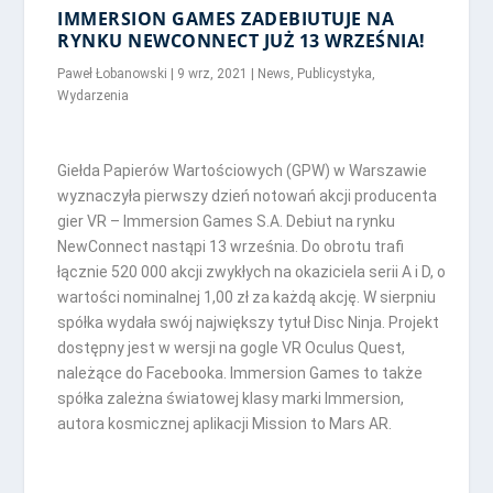
IMMERSION GAMES ZADEBIUTUJE NA
RYNKU NEWCONNECT JUŻ 13 WRZEŚNIA!
Paweł Łobanowski
|
9 wrz, 2021
|
News
,
Publicystyka
,
Wydarzenia
Giełda Papierów Wartościowych (GPW) w Warszawie
wyznaczyła pierwszy dzień notowań akcji producenta
gier VR – Immersion Games S.A. Debiut na rynku
NewConnect nastąpi 13 września. Do obrotu trafi
łącznie 520 000 akcji zwykłych na okaziciela serii A i D, o
wartości nominalnej 1,00 zł za każdą akcję. W sierpniu
spółka wydała swój największy tytuł Disc Ninja. Projekt
dostępny jest w wersji na gogle VR Oculus Quest,
należące do Facebooka. Immersion Games to także
spółka zależna światowej klasy marki Immersion,
autora kosmicznej aplikacji Mission to Mars AR.