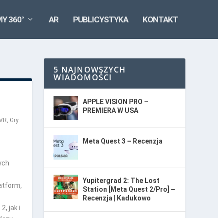
MY 360°
AR
PUBLICYSTYKA
KONTAKT
5 NAJNOWSZYCH
WIADOMOŚCI
APPLE VISION PRO –
PREMIERA W USA
 VR
,
Gry
Meta Quest 3 – Recenzja
ych
Yupitergrad 2: The Lost
atform,
Station [Meta Quest 2/Pro] –
Recenzja | Kadukowo
, jak i