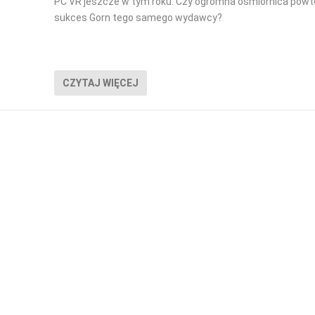
PC VR jeszcze w tym roku. Czy ogromna ośmiornica powt
sukces Gorn tego samego wydawcy?
CZYTAJ WIĘCEJ