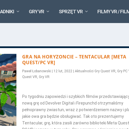
ADNIKI
GRY VR
SPRZĘT VR
FILMY VR / FIL
GRA NA HORYZONCIE – TENTACULAR [META
QUEST/PC VR]
Paweł Łobanowski
|
12 lut, 2022
|
Aktualności Gry Quest VR
,
Gry PC
Quest VR
,
Gry VR
Po tygodniu zapowiedzi i szybkich filmów przedstawiając
nową grę od Devolver Digital i Firepunchd otrzymaliśmy
pełnoprawny zwiastun, wraz z potwierdzeniem nazwy i pl
jakie owa gra będzie obsługiwać. Tak oto prezentujemy
Tentacular, grę, która zasili zarówno biblioteki Meta Quest 2