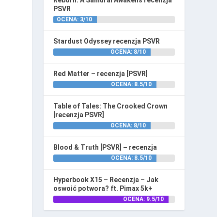
Reborn: A Samurai Awakens recenzja
PSVR
OCENA: 3/10
Stardust Odyssey recenzja PSVR
OCENA: 8/10
Red Matter – recenzja [PSVR]
OCENA: 8.5/10
Table of Tales: The Crooked Crown
[recenzja PSVR]
OCENA: 8/10
Blood & Truth [PSVR] – recenzja
OCENA: 8.5/10
Hyperbook X15 – Recenzja – Jak
oswoić potwora? ft. Pimax 5k+
OCENA: 9.5/10