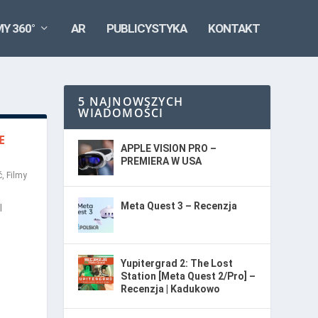
MY 360°
AR
PUBLICYSTYKA
KONTAKT
5 NAJNOWSZYCH
WIADOMOŚCI
E
APPLE VISION PRO –
PREMIERA W USA
ć
,
Filmy
Meta Quest 3 – Recenzja
I
Yupitergrad 2: The Lost
Station [Meta Quest 2/Pro] –
Recenzja | Kadukowo