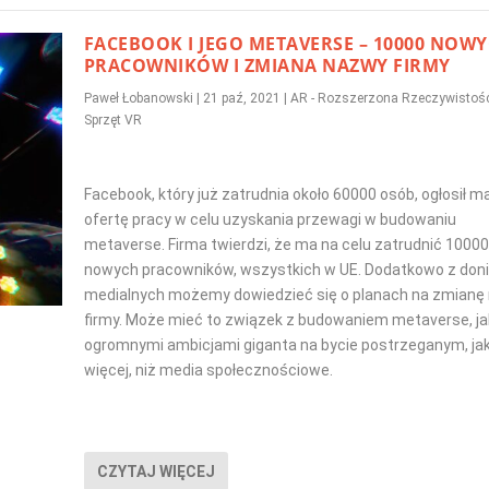
FACEBOOK I JEGO METAVERSE – 10000 NOW
PRACOWNIKÓW I ZMIANA NAZWY FIRMY
Paweł Łobanowski
|
21 paź, 2021
|
AR - Rozszerzona Rzeczywistoś
Sprzęt VR
Facebook, który już zatrudnia około 60000 osób, ogłosił 
ofertę pracy w celu uzyskania przewagi w budowaniu
metaverse. Firma twierdzi, że ma na celu zatrudnić 10000
nowych pracowników, wszystkich w UE. Dodatkowo z doni
medialnych możemy dowiedzieć się o planach na zmianę
firmy. Może mieć to związek z budowaniem metaverse, jak
ogromnymi ambicjami giganta na bycie postrzeganym, ja
więcej, niż media społecznościowe.
CZYTAJ WIĘCEJ