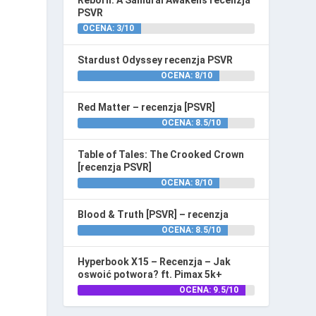
Reborn: A Samurai Awakens recenzja
PSVR
OCENA: 3/10
Stardust Odyssey recenzja PSVR
OCENA: 8/10
Red Matter – recenzja [PSVR]
OCENA: 8.5/10
Table of Tales: The Crooked Crown
[recenzja PSVR]
OCENA: 8/10
Blood & Truth [PSVR] – recenzja
OCENA: 8.5/10
Hyperbook X15 – Recenzja – Jak
oswoić potwora? ft. Pimax 5k+
OCENA: 9.5/10