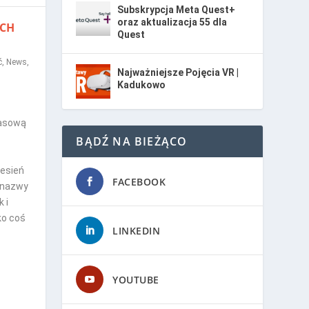
Subskrypcja Meta Quest+
oraz aktualizacja 55 dla
YCH
Quest
ć
,
News
,
Najważniejsze Pojęcia VR |
Kadukowo
masową
BĄDŹ NA BIEŻĄCO
esień
FACEBOOK
 nazwy
 i
ko coś
LINKEDIN
YOUTUBE