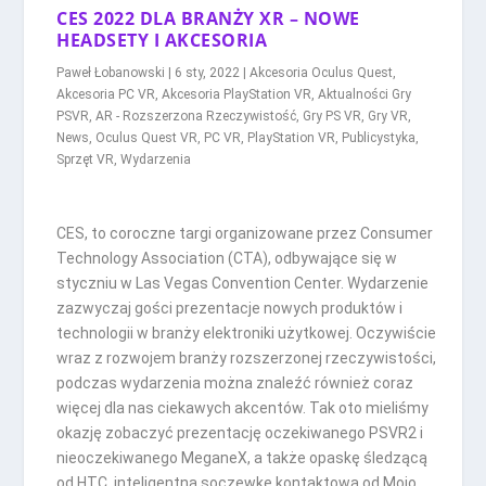
CES 2022 DLA BRANŻY XR – NOWE
HEADSETY I AKCESORIA
Paweł Łobanowski
|
6 sty, 2022
|
Akcesoria Oculus Quest
,
Akcesoria PC VR
,
Akcesoria PlayStation VR
,
Aktualności Gry
PSVR
,
AR - Rozszerzona Rzeczywistość
,
Gry PS VR
,
Gry VR
,
News
,
Oculus Quest VR
,
PC VR
,
PlayStation VR
,
Publicystyka
,
Sprzęt VR
,
Wydarzenia
CES, to coroczne targi organizowane przez Consumer
Technology Association (CTA), odbywające się w
styczniu w Las Vegas Convention Center. Wydarzenie
zazwyczaj gości prezentacje nowych produktów i
technologii w branży elektroniki użytkowej. Oczywiście
wraz z rozwojem branży rozszerzonej rzeczywistości,
podczas wydarzenia można znaleźć również coraz
więcej dla nas ciekawych akcentów. Tak oto mieliśmy
okazję zobaczyć prezentację oczekiwanego PSVR2 i
nieoczekiwanego MeganeX, a także opaskę śledzącą
od HTC, inteligentną soczewkę kontaktową od Mojo