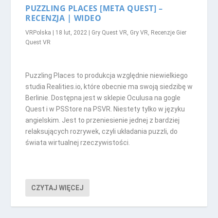
PUZZLING PLACES [META QUEST] –
RECENZJA | WIDEO
VRPolska
|
18 lut, 2022
|
Gry Quest VR
,
Gry VR
,
Recenzje Gier
Quest VR
Puzzling Places to produkcja względnie niewielkiego
studia Realities.io, które obecnie ma swoją siedzibę w
Berlinie. Dostępna jest w sklepie Oculusa na gogle
Quest i w PSStore na PSVR. Niestety tylko w języku
angielskim. Jest to przeniesienie jednej z bardziej
relaksujących rozrywek, czyli układania puzzli, do
świata wirtualnej rzeczywistości.
CZYTAJ WIĘCEJ