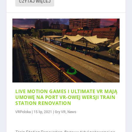
CZYTAJ WIĘCEJ
LIVE MOTION GAMES I ULTIMATE VR MAJĄ
UMOWĘ NA PORT VR-OWEJ WERSJI TRAIN
STATION RENOVATION
VRPolska
|
15 lip, 2021
|
Gry VR
,
News