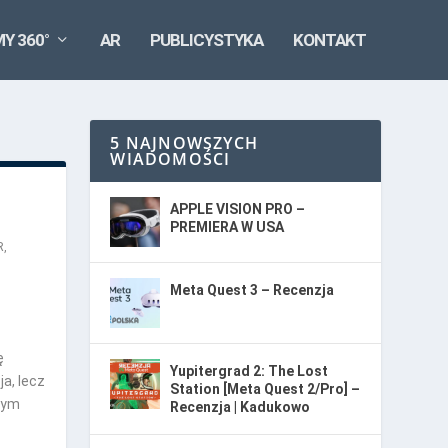
MY 360°
AR
PUBLICYSTYKA
KONTAKT
5 NAJNOWSZYCH
WIADOMOŚCI
APPLE VISION PRO –
PREMIERA W USA
R
,
Meta Quest 3 – Recenzja
ę
Yupitergrad 2: The Lost
a, lecz
Station [Meta Quest 2/Pro] –
cnym
Recenzja | Kadukowo