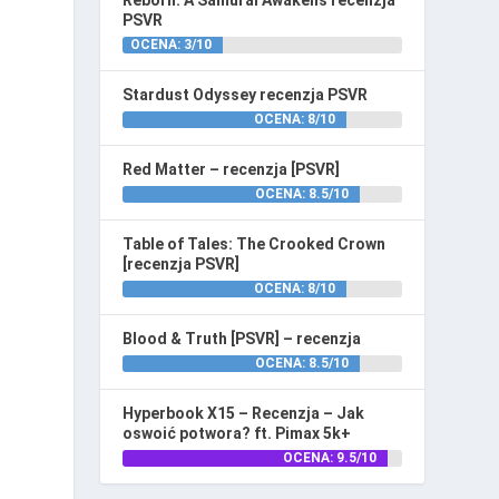
Reborn: A Samurai Awakens recenzja
PSVR
OCENA: 3/10
Stardust Odyssey recenzja PSVR
OCENA: 8/10
Red Matter – recenzja [PSVR]
OCENA: 8.5/10
Table of Tales: The Crooked Crown
[recenzja PSVR]
OCENA: 8/10
Blood & Truth [PSVR] – recenzja
OCENA: 8.5/10
Hyperbook X15 – Recenzja – Jak
oswoić potwora? ft. Pimax 5k+
OCENA: 9.5/10