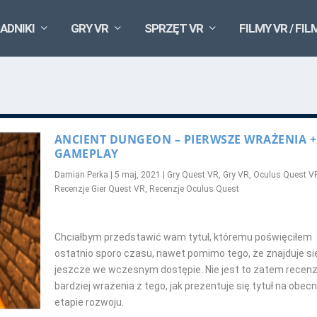
ADNIKI
GRY VR
SPRZĘT VR
FILMY VR / FIL
ANCIENT DUNGEON – PIERWSZE WRAŻENIA +
GAMEPLAY
Damian Perka
|
5 maj, 2021
|
Gry Quest VR
,
Gry VR
,
Oculus Quest V
Recenzje Gier Quest VR
,
Recenzje Oculus Quest
Chciałbym przedstawić wam tytuł, któremu poświęciłem
ostatnio sporo czasu, nawet pomimo tego, że znajduje si
jeszcze we wczesnym dostępie. Nie jest to zatem recenzj
bardziej wrażenia z tego, jak prezentuje się tytuł na obe
etapie rozwoju.