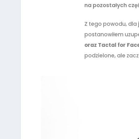
na pozostałych częś
Z tego powodu, dla j
postanowiłem uzupeł
oraz Tactal for Fac
podzielone, ale zac