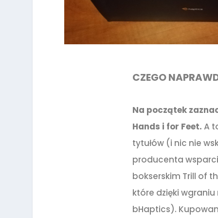
CZEGO NAPRAWD
Na początek zaznacz
Hands i for Feet.
A t
tytułów (i nic nie ws
producenta wsparcie
bokserskim Trill of 
które dzięki wgrani
bHaptics). Kupowani