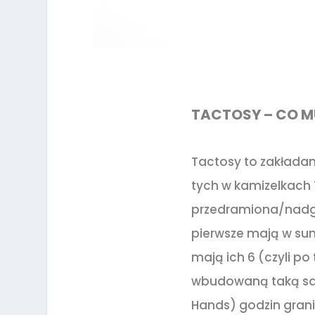
TACTOSY – CO M
Tactosy to zakładan
tych w kamizelkach 
przedramiona/nadgar
pierwsze mają w sumi
mają ich 6 (czyli p
wbudowaną taką samą 
Hands) godzin grani