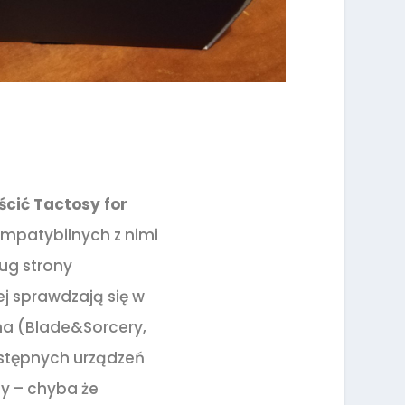
ścić Tactosy for
ompatybilnych z nimi
ług strony
ej sprawdzają się w
dna (Blade&Sorcery,
ostępnych urządzeń
y – chyba że