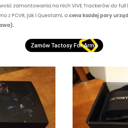
ość zamontowania na nich VIVE Trackerów do full 
o z PCVR, jak i Questami, a
cena każdej pary urząd
tawa).
Zamów Tactosy For Arms