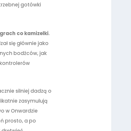
rzebnej gotówki
 grach co kamizelki
.
zał się głównie jako
nnych bodźców, jak
i kontrolerów
acznie silniej dadzą o
likatnie zasymulują
wo w Onwardzie
ń prosto, a po
 drętwieć.