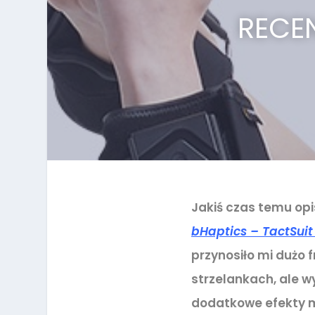
RECE
Jakiś czas temu op
bHaptics – TactSuit
przynosiło mi dużo 
strzelankach, ale w
dodatkowe efekty m