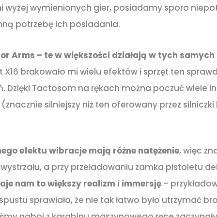
 wyżej wymienionych gier, posiadamy sporo niepot
ną potrzebę ich posiadania.
or Arms – te w większości działają w tych samych
it X16 brakowało mi wielu efektów i sprzęt ten sprawd
ń. Dzięki Tactosom na rękach można poczuć wiele i
(znacznie silniejszy niż ten oferowany przez silniczk
ego efektu wibracje mają różne natężenie
, więc zn
wystrzału, a przy przeładowaniu zamka pistoletu de
aje nam to większy realizm i immersję
– przykłado
pustu sprawiało, że nie tak łatwo było utrzymać bro
taśmy naboi z karabinu maszynowego ręce zaczynały