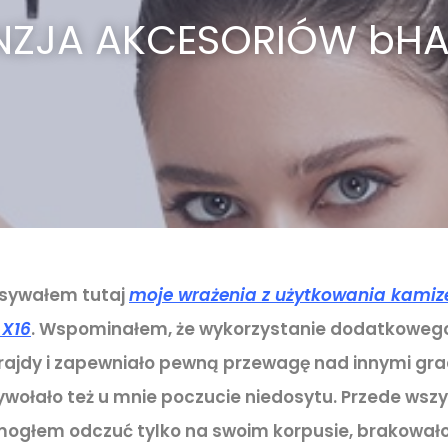
NZJA AKCESORIÓW bHA
isywałem tutaj
moje wrażenia z użytkowania kamize
 X16
. Wspominałem, że wykorzystanie dodatkoweg
frajdy i zapewniało pewną przewagę nad innymi gr
ywołało też u mnie poczucie niedosytu. Przede wszy
ogłem odczuć tylko na swoim korpusie, brakowało