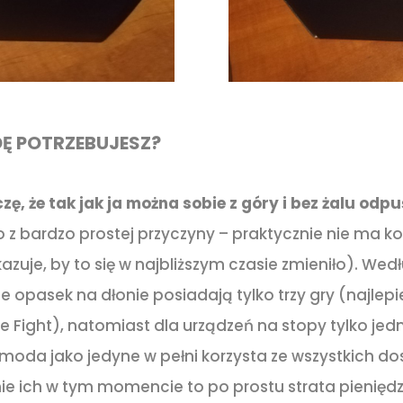
Ę POTRZEBUJESZ?
ę, że tak jak ja można sobie z góry i bez żalu odpu
o z bardzo prostej przyczyny – praktycznie nie ma k
kazuje, by to się w najbliższym czasie zmieniło). Wed
 opasek na dłonie posiadają tylko trzy gry (najlepi
the Fight), natomiast dla urządzeń na stopy tylko je
u moda jako jedyne w pełni korzysta ze wszystkich d
e ich w tym momencie to po prostu strata pieniędz