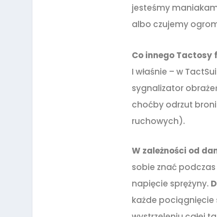
jesteśmy maniakami
albo czujemy ogrom
Co innego Tactosy f
I właśnie – w TactSu
sygnalizator obraże
choćby odrzut broni 
ruchowych).
W zależności od dan
sobie znać podczas 
napięcie sprężyny.
D
każde pociągnięcie s
wystrzeleniu całej 