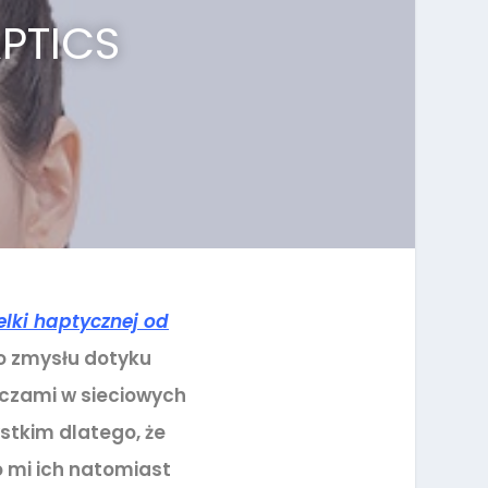
PTICS
lki haptycznej od
o zmysłu dotyku
aczami w sieciowych
stkim dlatego, że
 mi ich natomiast