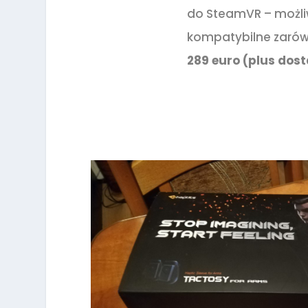
do SteamVR – możliw
kompatybilne zarówn
289 euro (plus dos