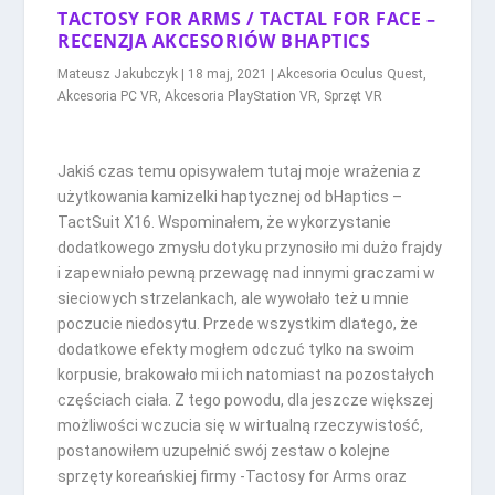
TACTOSY FOR ARMS / TACTAL FOR FACE –
RECENZJA AKCESORIÓW BHAPTICS
Mateusz Jakubczyk
|
18 maj, 2021
|
Akcesoria Oculus Quest
,
Akcesoria PC VR
,
Akcesoria PlayStation VR
,
Sprzęt VR
Jakiś czas temu opisywałem tutaj moje wrażenia z
użytkowania kamizelki haptycznej od bHaptics –
TactSuit X16. Wspominałem, że wykorzystanie
dodatkowego zmysłu dotyku przynosiło mi dużo frajdy
i zapewniało pewną przewagę nad innymi graczami w
sieciowych strzelankach, ale wywołało też u mnie
poczucie niedosytu. Przede wszystkim dlatego, że
dodatkowe efekty mogłem odczuć tylko na swoim
korpusie, brakowało mi ich natomiast na pozostałych
częściach ciała. Z tego powodu, dla jeszcze większej
możliwości wczucia się w wirtualną rzeczywistość,
postanowiłem uzupełnić swój zestaw o kolejne
sprzęty koreańskiej firmy -Tactosy for Arms oraz