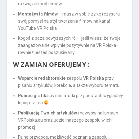
rozwiązań problemów.
Montażysta filmów
– masz w sobie żyłkę reżysera i
swój pomysł na styl tworzenia filmów na kanał
YouTube VR Polska
Kogoś z poza powyższych ról – jeśli wiesz, że twoje
zaangażowanie wpłynie pozytywnie na VR Polska –
również jesteś poszukiwany!
W ZAMIAN OFERUJEMY :
Wsparcie redaktorskie
zespołu
VR Polska
przy
pisaniu artykułów, korekcie, a także wyboru tematu;
Pomoc grafika
by miniaturki przy postach wyglądały
lepiej niż ten
Publikację Twoich artykułów
i newsów na łamach
VRPolska.eu oraz udział naszego zespołu w ich
promocji
.
Fajną przygodę, możliwość poznania zespołu