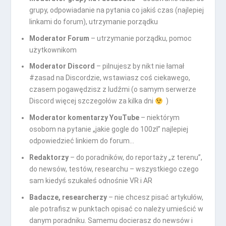
grupy, odpowiadanie na pytania co jakiś czas (najlepiej
linkami do forum), utrzymanie porządku
Moderator Forum
– utrzymanie porządku, pomoc
użytkownikom
Moderator Discord
– pilnujesz by nikt nie łamał
#zasad na Discordzie, wstawiasz coś ciekawego,
czasem pogawędzisz z ludźmi (o samym serwerze
Discord więcej szczegołów za kilka dni
)
Moderator komentarzy YouTube
– niektórym
osobom na pytanie „jakie gogle do 100zł” najlepiej
odpowiedzieć linkiem do forum…
Redaktorzy
– do poradników, do reportaży „z terenu”,
do newsów, testów, researchu – wszystkiego czego
sam kiedyś szukałeś odnośnie VR i AR
Badacze, researcherzy
– nie chcesz pisać artykułów,
ale potrafisz w punktach opisać co należy umieścić w
danym poradniku. Samemu docierasz do newsów i