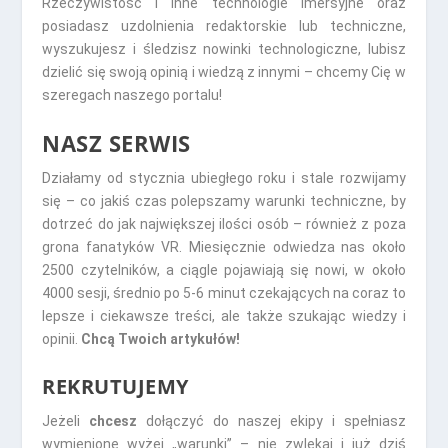
Rzeczywistość i inne technologie imersyjne oraz
posiadasz uzdolnienia redaktorskie lub techniczne,
wyszukujesz i śledzisz nowinki technologiczne, lubisz
dzielić się swoją opinią i wiedzą z innymi – chcemy Cię w
szeregach naszego portalu!
NASZ SERWIS
Działamy od stycznia ubiegłego roku i stale rozwijamy
się – co jakiś czas polepszamy warunki techniczne, by
dotrzeć do jak największej ilości osób – również z poza
grona fanatyków VR. Miesięcznie odwiedza nas około
2500 czytelników, a ciągle pojawiają się nowi, w około
4000 sesji, średnio po 5-6 minut czekających na coraz to
lepsze i ciekawsze treści, ale także szukając wiedzy i
opinii.
Chcą Twoich artykułów!
REKRUTUJEMY
Jeżeli
chcesz
dołączyć do naszej ekipy i spełniasz
wymienione wyżej „warunki” – nie zwlekaj i już dziś