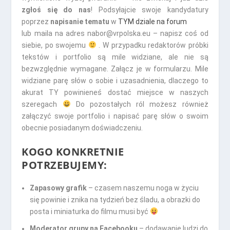
zgłoś się do nas
! Podsyłajcie swoje kandydatury
poprzez
napisanie tematu
w
TYM dziale na forum
lub maila na adres nabor@vrpolska.eu – napisz coś od
siebie, po swojemu
. W przypadku redaktorów próbki
tekstów i portfolio są mile widziane, ale nie są
bezwzględnie wymagane. Załącz je w formularzu. Mile
widziane parę słów o sobie i uzasadnienia, dlaczego to
akurat TY powinieneś dostać miejsce w naszych
szeregach
Do pozostałych ról możesz również
załączyć swoje portfolio i napisać parę słów o swoim
obecnie posiadanym doświadczeniu.
KOGO KONKRETNIE
POTRZEBUJEMY:
Zapasowy grafik
– czasem naszemu noga w życiu
się powinie i znika na tydzień bez śladu, a obrazki do
posta i miniaturka do filmu musi być
Moderator grupy na Facebooku
– dodawanie ludzi do