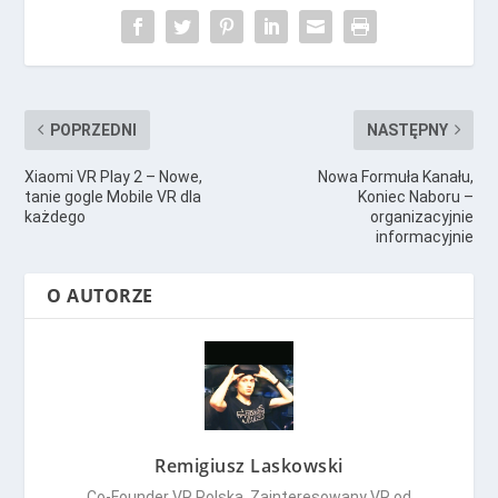
POPRZEDNI
NASTĘPNY
Xiaomi VR Play 2 – Nowe,
Nowa Formuła Kanału,
tanie gogle Mobile VR dla
Koniec Naboru –
każdego
organizacyjnie
informacyjnie
O AUTORZE
Remigiusz Laskowski
Co-Founder VR Polska. Zainteresowany VR od