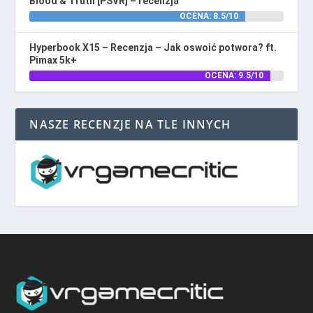
Blood & Truth [PSVR] – recenzja
OCENA: 8.5/10
Hyperbook X15 – Recenzja – Jak oswoić potwora? ft.
Pimax 5k+
OCENA: 9.5/10
NASZE RECENZJE NA TLE INNYCH