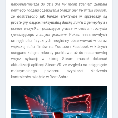
najpopularniejsza do dziś gra VR moim zdaniem złamała
pewnego rodzaju oczekiwania branży Gier VR w taki sposób,
że
dostrzeżono jak bardzo efektywne w sprzedaży są
proste gry, dające maksymalną dawkę „fun”u z gameplay’a
i
przede wszystkim pokazujące gracza w centrum rozrywki
rywalizującego z innymi graczami.
Pokaz niesamowitych
umiejętności fizycznych mogliśmy obserwować w coraz
większej ilości filmów na Youtube i Facebook w których
osiągano kolejne rekordy punktowe, aż do niesamowitej
wręcz sytuacji w której Steam musiał dokonać
aktualizacji aplikacji SteamVR ze względu na osiągnięcie
maksymalnego poziomu szybkości śledzenia
kontrolerów, właśnie w Beat Sabre.