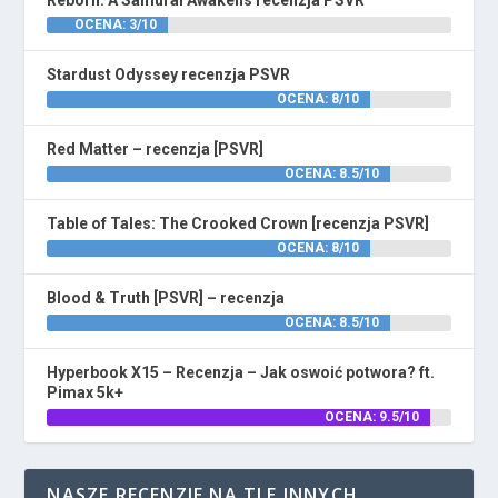
Reborn: A Samurai Awakens recenzja PSVR
OCENA: 3/10
Stardust Odyssey recenzja PSVR
OCENA: 8/10
Red Matter – recenzja [PSVR]
OCENA: 8.5/10
Table of Tales: The Crooked Crown [recenzja PSVR]
OCENA: 8/10
Blood & Truth [PSVR] – recenzja
OCENA: 8.5/10
Hyperbook X15 – Recenzja – Jak oswoić potwora? ft.
Pimax 5k+
OCENA: 9.5/10
NASZE RECENZJE NA TLE INNYCH