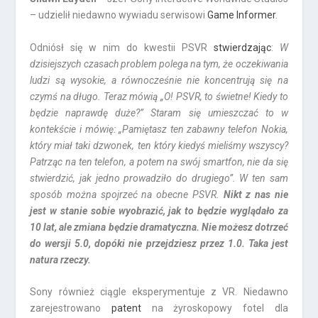
– udzielił niedawno wywiadu serwisowi
Game Informer
.
Odniósł się w nim do kwestii PSVR
stwierdzając
:
W
dzisiejszych czasach problem polega na tym, że oczekiwania
ludzi są wysokie, a równocześnie nie koncentrują się na
czymś na długo. Teraz mówią „O! PSVR, to świetne! Kiedy to
będzie naprawdę duże?” Staram się umieszczać to w
kontekście i mówię: „Pamiętasz ten zabawny telefon Nokia,
który miał taki dzwonek, ten który kiedyś mieliśmy wszyscy?
Patrząc na ten telefon, a potem na swój smartfon, nie da się
stwierdzić, jak jedno prowadziło do drugiego”. W ten sam
sposób można spojrzeć na obecne PSVR.
Nikt z nas nie
jest w stanie sobie wyobrazić, jak to będzie wyglądało za
10 lat, ale zmiana będzie dramatyczna. Nie możesz dotrzeć
do wersji 5.0, dopóki nie przejdziesz przez 1.0. Taka jest
natura rzeczy.
Sony również ciągle eksperymentuje z VR. Niedawno
zarejestrowano
patent
na żyroskopowy fotel dla