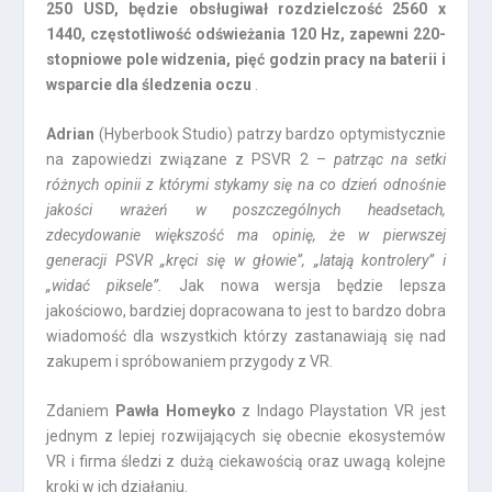
250 USD, będzie obsługiwał rozdzielczość 2560 x
1440, częstotliwość odświeżania 120 Hz, zapewni 220-
stopniowe pole widzenia, pięć godzin pracy na baterii i
wsparcie dla śledzenia oczu
.
Adrian
(Hyberbook Studio) patrzy bardzo optymistycznie
na zapowiedzi związane z PSVR 2 –
patrząc na setki
różnych opinii z którymi stykamy się na co dzień odnośnie
jakości wrażeń w poszczególnych headsetach,
zdecydowanie większość ma opinię, że w pierwszej
generacji PSVR „kręci się w głowie”, „latają kontrolery” i
„widać piksele”.
Jak nowa wersja będzie lepsza
jakościowo, bardziej dopracowana to jest to bardzo dobra
wiadomość dla wszystkich którzy zastanawiają się nad
zakupem i spróbowaniem przygody z VR.
Zdaniem
Pawła Homeyko
z Indago Playstation VR jest
jednym z lepiej rozwijających się obecnie ekosystemów
VR i firma śledzi z dużą ciekawością oraz uwagą kolejne
kroki w ich działaniu.