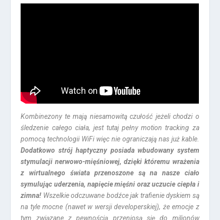
Kombinezony te mają niesamowitą czułość jeżeli chodzi o
śledzenie całego ciała, jest tutaj pełny motion tracking za
pomocą technologii WiFi więc nie ograniczają nas już kable.
Dodatkowo strój haptyczny posiada wbudowany system
stymulacji nerwowo-mięśniowej, dzięki któremu wrażenia
z wirtualnego świata przenoszone są na nasze ciało
symulując uderzenia, napięcie mięśni oraz uczucie ciepła i
zimna!
Wszelkie odczuwane bodźce jak trafienie dyskiem są
na tyle mocne (nawet w wersji developerskiej), że emocje z
tym związane z pewnością przeniosą się do milionów