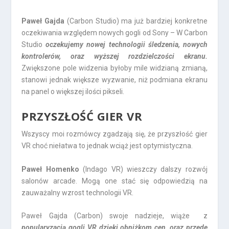
Paweł Gajda
(Carbon Studio) ma już bardziej konkretne
oczekiwania względem nowych gogli od Sony – W Carbon
Studio
oczekujemy nowej technologii śledzenia, nowych
kontrolerów, oraz wyższej rozdzielczości ekranu.
Zwiększone pole widzenia byłoby mile widzianą zmianą,
stanowi jednak większe wyzwanie, niż podmiana ekranu
na panel o większej ilości pikseli.
PRZYSZŁOŚĆ GIER VR
Wszyscy moi rozmówcy zgadzają się, że przyszłość gier
VR choć niełatwa to jednak wciąż jest optymistyczna.
Paweł Homenko
(Indago VR) wieszczy dalszy rozwój
salonów arcade. Mogą one stać się odpowiedzią na
zauważalny wzrost technologii VR.
Paweł Gajda (Carbon) swoje nadzieje, wiąże z
popularyzacją gogli VR dzięki obniżkom cen, oraz przede