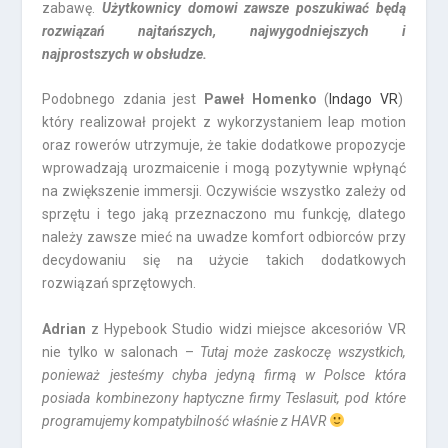
zabawę.
Użytkownicy domowi zawsze poszukiwać będą
rozwiązań najtańszych, najwygodniejszych i
najprostszych w obsłudze.
Podobnego zdania jest
Paweł Homenko
(
Indago VR
)
który realizował projekt z wykorzystaniem leap motion
oraz rowerów utrzymuje, że takie dodatkowe propozycje
wprowadzają urozmaicenie i mogą pozytywnie wpłynąć
na zwiększenie immersji. Oczywiście wszystko zależy od
sprzętu i tego jaką przeznaczono mu funkcję, dlatego
należy zawsze mieć na uwadze komfort odbiorców przy
decydowaniu się na użycie takich dodatkowych
rozwiązań sprzętowych.
Adrian
z Hypebook Studio widzi miejsce akcesoriów VR
nie tylko w salonach –
Tutaj może zaskoczę wszystkich,
ponieważ jesteśmy chyba jedyną firmą w Polsce która
posiada kombinezony haptyczne firmy Teslasuit, pod które
programujemy kompatybilność właśnie z HAVR