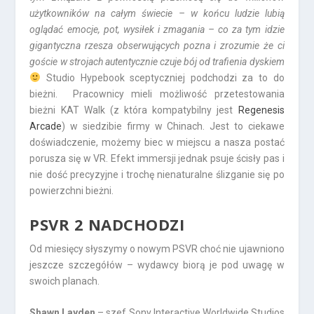
użytkowników na całym świecie – w końcu ludzie lubią
oglądać emocje, pot, wysiłek i zmagania – co za tym idzie
gigantyczna rzesza obserwujących pozna i zrozumie że ci
goście w strojach autentycznie czuje bój od trafienia dyskiem
Studio Hypebook sceptyczniej podchodzi za to do
bieżni. Pracownicy mieli możliwość przetestowania
bieżni KAT Walk (z która kompatybilny jest
Regenesis
Arcade
) w siedzibie firmy w Chinach. Jest to ciekawe
doświadczenie, możemy biec w miejscu a nasza postać
porusza się w VR. Efekt immersji jednak psuje ścisły pas i
nie dość precyzyjne i trochę nienaturalne ślizganie się po
powierzchni bieżni.
PSVR 2 NADCHODZI
Od miesięcy słyszymy o nowym PSVR choć nie ujawniono
jeszcze szczegółów – wydawcy biorą je pod uwagę w
swoich planach.
Shawn Layden
– szef Sony Interactive Worldwide Studios