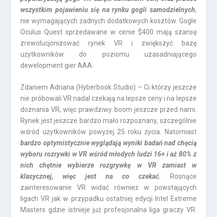
wszystkim pojawieniu się na rynku gogli samodzielnych
,
nie wymagających żadnych dodatkowych kosztów. Gogle
Oculus Quest sprzedawane w cenie $400 mają szansę
zrewolucjonizować rynek VR i zwiększyć bazę
użytkowników do poziomu uzasadniającego
dewelopment gier AAA.
Zdaniem Adriana (Hyberbook Studio) – Ci którzy jeszcze
nie próbowali VR nadal czekają na lepsze ceny i na lepsze
doznania VR, więc prawdziwy boom jeszcze przed nami.
Rynek jest jeszcze bardzo mało rozpoznany, szczególnie
wśród użytkowników powyżej 25 roku życia. Natomiast
bardzo optymistycznie wyglądają wyniki badań nad chęcią
wyboru rozrywki w VR wśród młodych ludzi 16+ i aż 80% z
nich chętnie wybierze rozgrywkę w VR zamiast w
klasycznej, więc jest na co czekać.
Rosnące
zainteresowanie VR widać również w powstających
ligach VR jak w przypadku ostatniej edycji Intel Extreme
Masters gdzie istnieje już profesjonalna liga graczy VR.