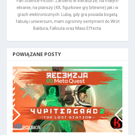
Fan Science-Fiction. Zarówno w literaturze, na małym
ekranie, na planszy (4X, figurkowe gry bitewne) jak i w
grach elektronicznych. Lubię, gdy gra posiada bogatą
fabułę i uniwersum, mam ogromny sentyment do Wrót
Baldura, Fallouta oraz Mass Effecta.
POWIĄZANE POSTY