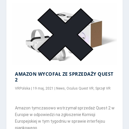
AMAZON WYCOFAŁ ZE SPRZEDAŻY QUEST
2
VRPolska
|
19 maj, 2021
|
News
,
Oculus Quest VR
,
Sprzęt VR
Amazon tymczasowo wstrzymał sprzedaż Quest 2 w
Europie w odpowiedzi na zgłoszenie Komisji
Europejskiej w tym tygodniu w sprawie interfejsu
piankowego.