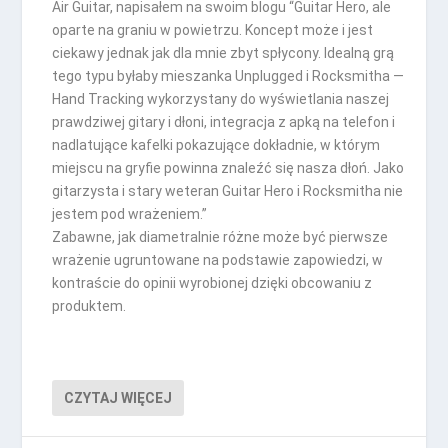
Air Guitar, napisałem na swoim blogu “Guitar Hero, ale
oparte na graniu w powietrzu. Koncept może i jest
ciekawy jednak jak dla mnie zbyt spłycony. Idealną grą
tego typu byłaby mieszanka Unplugged i Rocksmitha —
Hand Tracking wykorzystany do wyświetlania naszej
prawdziwej gitary i dłoni, integracja z apką na telefon i
nadlatujące kafelki pokazujące dokładnie, w którym
miejscu na gryfie powinna znaleźć się nasza dłoń. Jako
gitarzysta i stary weteran Guitar Hero i Rocksmitha nie
jestem pod wrażeniem.”
Zabawne, jak diametralnie różne może być pierwsze
wrażenie ugruntowane na podstawie zapowiedzi, w
kontraście do opinii wyrobionej dzięki obcowaniu z
produktem.
CZYTAJ WIĘCEJ