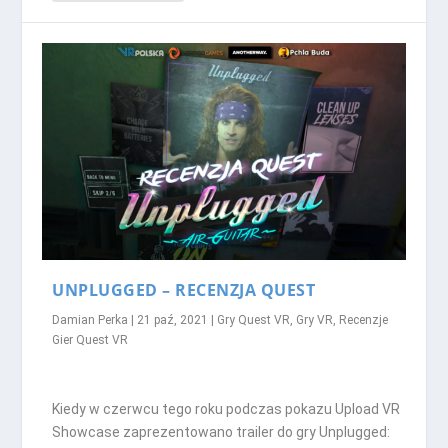
UNPLUGGED – RECENZJA QUEST
Damian Perka
|
21 paź, 2021
|
Gry Quest VR
,
Gry VR
,
Recenzje
Gier Quest VR
Kiedy w czerwcu tego roku podczas pokazu Upload VR
Showcase zaprezentowano trailer do gry Unplugged: