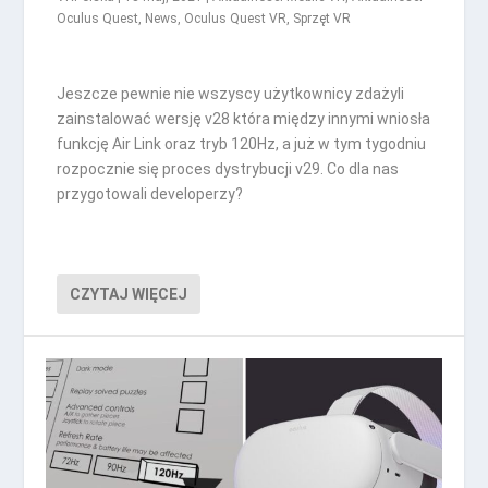
Oculus Quest
,
News
,
Oculus Quest VR
,
Sprzęt VR
Jeszcze pewnie nie wszyscy użytkownicy zdażyli
zainstalować wersję v28 która między innymi wniosła
funkcję Air Link oraz tryb 120Hz, a już w tym tygodniu
rozpocznie się proces dystrybucji v29. Co dla nas
przygotowali developerzy?
CZYTAJ WIĘCEJ